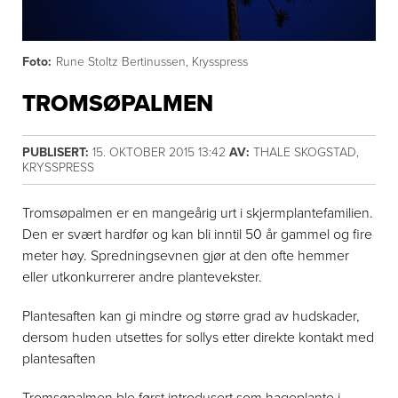
Foto:
Rune Stoltz Bertinussen, Krysspress
TROMSØPALMEN
PUBLISERT:
15. OKTOBER 2015 13:42
AV:
THALE SKOGSTAD,
KRYSSPRESS
Tromsøpalmen er en mangeårig urt i skjermplantefamilien.
Den er svært hardfør og kan bli inntil 50 år gammel og fire
meter høy. Spredningsevnen gjør at den ofte hemmer
eller utkonkurrerer andre plantevekster.
Plantesaften kan gi mindre og større grad av hudskader,
dersom huden utsettes for sollys etter direkte kontakt med
plantesaften
Tromsøpalmen ble først introdusert som hageplante i