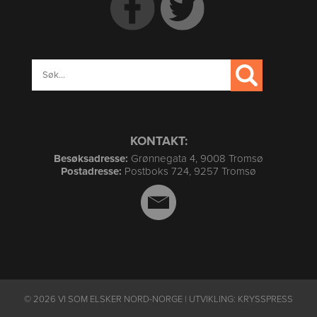
KONTAKT:
Besøksadresse:
Grønnegata 4, 9008 Tromsø
Postadresse:
Postboks 724, 9257 Tromsø
© 2026 VI SOM ELSKER NORD-NORGE | UTVIKLING:
KRYSSPRESS