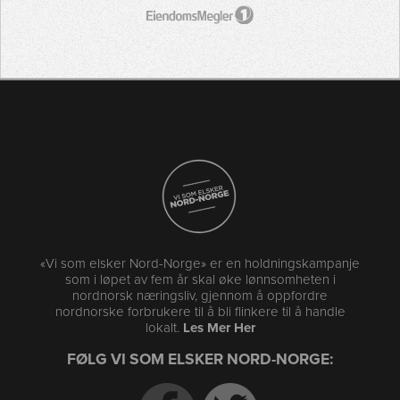
«Vi som elsker Nord-Norge» er en holdningskampanje
som i løpet av fem år skal øke lønnsomheten i
nordnorsk næringsliv, gjennom å oppfordre
nordnorske forbrukere til å bli flinkere til å handle
lokalt.
Les Mer Her
FØLG VI SOM ELSKER NORD-NORGE: