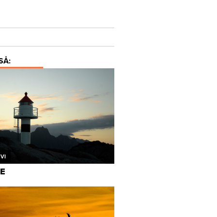
SÅ:
VI
E