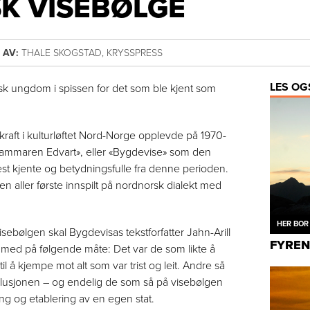
K VISEBØLGE
7
AV:
THALE SKOGSTAD, KRYSSPRESS
LES OG
orsk ungdom i spissen for det som ble kjent som
kraft i kulturløftet Nord-Norge opplevde på 1970-
 é hammaren Edvart», eller «Bygdevise» som den
est kjente og betydningsfulle fra denne perioden.
den aller første innspilt på nordnorsk dialekt med
HER BOR 
sebølgen skal Bygdevisas tekstforfatter Jahn-Arill
FYREN
med på følgende måte: Det var de som likte å
til å kjempe mot alt som var trist og leit. Andre så
olusjonen – og endelig de som så på visebølgen
ng og etablering av en egen stat.