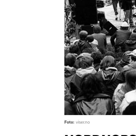
Foto:
viser.no