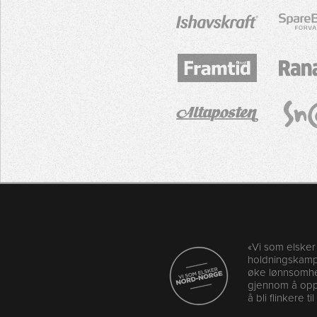
«Vi som elske
holdningskampa
øke lønnsomhet
gjennom å oppf
å bli flinkere ti