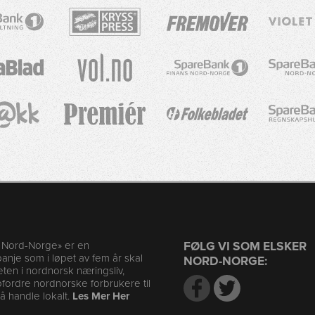
r Nord-Norge» er en
FØLG VI SOM ELSKER
nje som i løpet av fem år skal
NORD-NORGE:
en i nordnorsk næringsliv,
ordre nordnorske forbrukere til
l å handle lokalt.
Les Mer Her