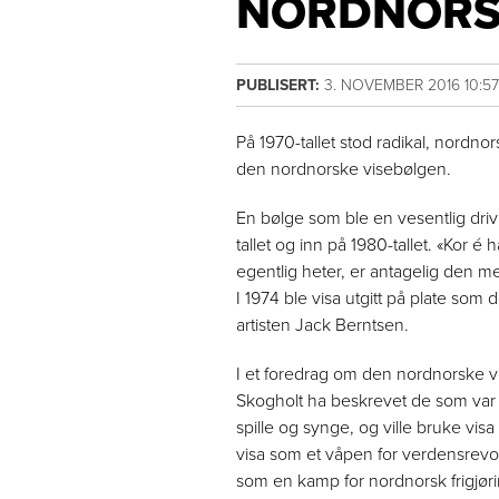
NORDNORS
PUBLISERT:
3. NOVEMBER 2016 10:5
På 1970-tallet stod radikal, nordn
den nordnorske visebølgen.
En bølge som ble en vesentlig driv
tallet og inn på 1980-tallet. «Kor
egentlig heter, er antagelig den m
I 1974 ble visa utgitt på plate som 
artisten Jack Berntsen.
I et foredrag om den nordnorske vi
Skogholt ha beskrevet de som var 
spille og synge, og ville bruke visa 
visa som et våpen for verdensrev
som en kamp for nordnorsk frigjøri