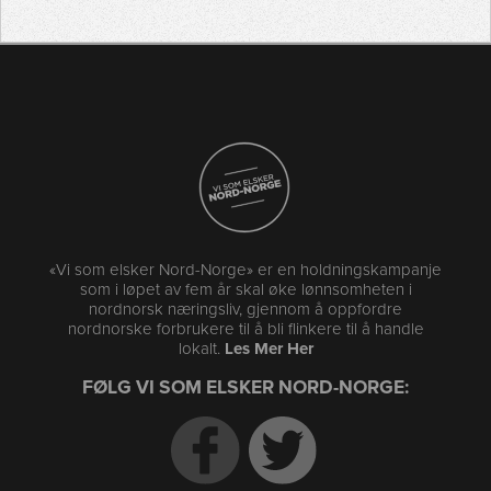
«Vi som elsker Nord-Norge» er en holdningskampanje
som i løpet av fem år skal øke lønnsomheten i
nordnorsk næringsliv, gjennom å oppfordre
nordnorske forbrukere til å bli flinkere til å handle
lokalt.
Les Mer Her
FØLG VI SOM ELSKER NORD-NORGE: