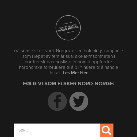
«Vi som elsker Nord-Norge» er en holdningskampanje
som i løpet av fem år skal øke lønnsomheten i
nordnorsk næringsliv, gjennom å oppfordre
nordnorske forbrukere til å bli flinkere til å handle
lokalt.
Les Mer Her
FØLG VI SOM ELSKER NORD-NORGE: