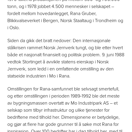
tonn, og i 1978 jobbet 4.500 mennesker i selskapet –
fordelt mellom hovedanlegget, Rana Gruber,
Blikkvalseverket i Bergen, Norsk Staaltaug i Trondheim og
i Oslo.
Siden da gikk det bratt nedover: Den internasjonale
stålkrisen rammet Norsk Jernverk tungt, og ble etter hvert
både et nasjonalt finansielt og politisk problem. 9. juni 1988
vedtok Stortinget å avvikle statens eierskap i Norsk
Jernverk, som ledd i en omfattende omstilling av den
statseide industrien i Mo i Rana.
Omstillingen for Rana-samfunnet ble selvsagt smertefull,
og etter omstillingen i perioden 1989-1992 ble det meste
av bygningsmassen overtatt av Mo Industripark AS – et
selskap som tilbyr infrastruktur og ulike tjenester for
bedriftene med tilhold her. Dimensjonene er betydelige,
og gjør at flere har gode grunner til å søke mot Rana for
inspirasjon. Over 100 bedrifter har i dag tilhold her, med til