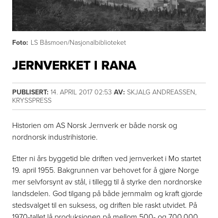
Foto:
LS Båsmoen/Nasjonalbiblioteket
JERNVERKET I RANA
PUBLISERT:
14. APRIL 2017 02:53
AV:
SKJALG ANDREASSEN,
KRYSSPRESS
Historien om AS Norsk Jernverk er både norsk og
nordnorsk industrihistorie.
Etter ni års byggetid ble driften ved jernverket i Mo startet
19. april 1955. Bakgrunnen var behovet for å gjøre Norge
mer selvforsynt av stål, i tillegg til å styrke den nordnorske
landsdelen. God tilgang på både jernmalm og kraft gjorde
stedsvalget til en suksess, og driften ble raskt utvidet. På
1970-tallet lå produksjonen på mellom 500- og 700.000