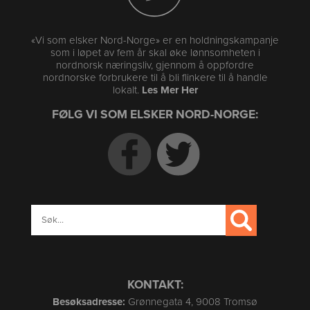
«Vi som elsker Nord-Norge» er en holdningskampanje
som i løpet av fem år skal øke lønnsomheten i
nordnorsk næringsliv, gjennom å oppfordre
nordnorske forbrukere til å bli flinkere til å handle
lokalt.
Les Mer Her
FØLG VI SOM ELSKER NORD-NORGE:
KONTAKT:
Besøksadresse:
Grønnegata 4, 9008 Tromsø