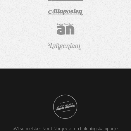
«Vi som elsker Nord-Norge» er en holdningskampanje