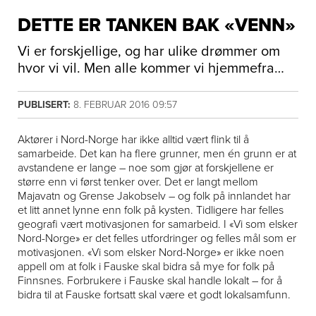
DETTE ER TANKEN BAK «VENN»
Vi er forskjellige, og har ulike drømmer om
hvor vi vil. Men alle kommer vi hjemmefra…
PUBLISERT:
8. FEBRUAR 2016 09:57
Aktører i Nord-Norge har ikke alltid vært flink til å
samarbeide. Det kan ha flere grunner, men én grunn er at
avstandene er lange – noe som gjør at forskjellene er
større enn vi først tenker over. Det er langt mellom
Majavatn og Grense Jakobselv – og folk på innlandet har
et litt annet lynne enn folk på kysten. Tidligere har felles
geografi vært motivasjonen for samarbeid. I «Vi som elsker
Nord-Norge» er det felles utfordringer og felles mål som er
motivasjonen. «Vi som elsker Nord-Norge» er ikke noen
appell om at folk i Fauske skal bidra så mye for folk på
Finnsnes. Forbrukere i Fauske skal handle lokalt – for å
bidra til at Fauske fortsatt skal være et godt lokalsamfunn.