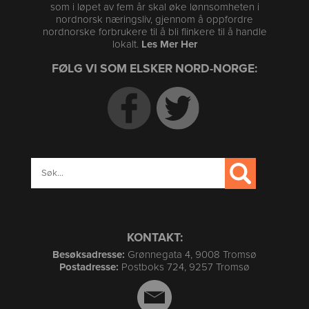
som i løpet av fem år skal øke lønnsomheten i
nordnorsk næringsliv, gjennom å oppfordre
nordnorske forbrukere til å bli flinkere til å handle
lokalt.
Les Mer Her
FØLG VI SOM ELSKER NORD-NORGE:
KONTAKT:
Besøksadresse:
Grønnegata 4, 9008 Tromsø
Postadresse:
Postboks 724, 9257 Tromsø