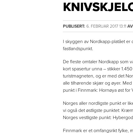
KNIVSKJE
PUBLISERT:
6. FEBRUAR 2017 13:11
AV
I skyggen av Nordkapp-platået er 
fastlandspunkt.
De fleste omtaler Nordkapp som vå
kort spasertur unna – stikker 1.45
turistmagneten, og er med det Nor
alle tilhørende skjær og øyer. Med 
punkt i Finnmark: Hornøya øst for 
Norges aller nordligste punkt er l
vi også det østligste punktet: Kræ
Norges vestligste punkt: Hybergo
Finnmark er et omfangsrikt fylke, m