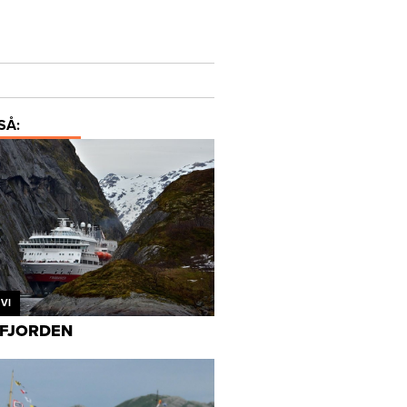
SÅ:
VI
FJORDEN