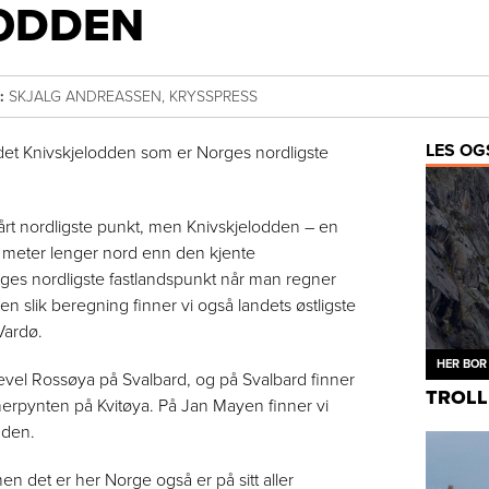
LODDEN
:
SKJALG ANDREASSEN, KRYSSPRESS
LES OG
det Knivskjelodden som er Norges nordligste
rt nordligste punkt, men Knivskjelodden – en
0 meter lenger nord enn den kjente
ges nordligste fastlandspunkt når man regner
en slik beregning finner vi også landets østligste
Vardø.
HER BOR 
ikevel Rossøya på Svalbard, og på Svalbard finner
TROLL
merpynten på Kvitøya. På Jan Mayen finner vi
dden.
en det er her Norge også er på sitt aller