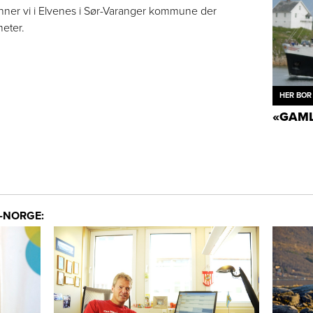
nner vi i Elvenes i Sør-Varanger kommune der
meter.
HER BOR 
«GAML
-NORGE: