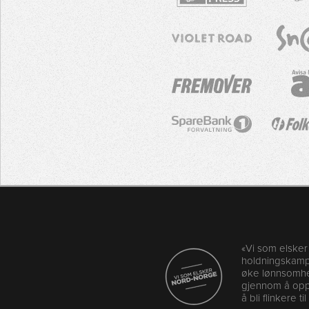
«Vi som elske
holdningskampa
øke lønnsomhet
gjennom å oppf
å bli flinkere ti