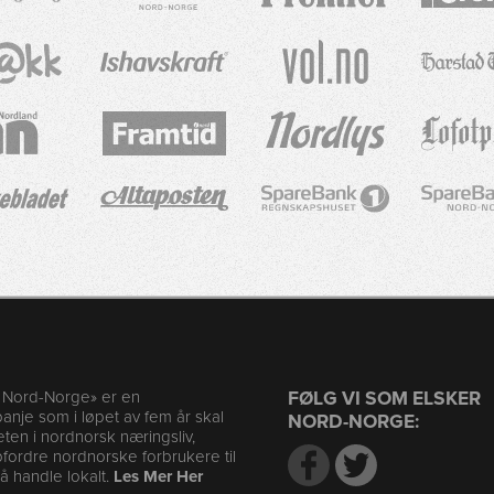
r Nord-Norge» er en
FØLG VI SOM ELSKER
nje som i løpet av fem år skal
NORD-NORGE:
en i nordnorsk næringsliv,
ordre nordnorske forbrukere til
l å handle lokalt.
Les Mer Her