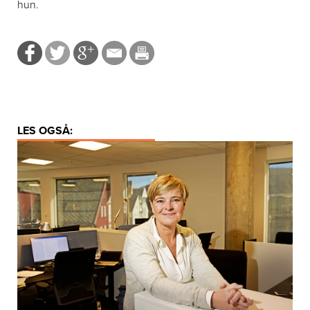
hun.
LES OGSÅ: