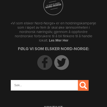
«Vi som elsker Nord-Norge» er en holdningskampanje
som i løpet av fem år skal øke lønnsomheten i
nordnorsk næringsliv, gjennom å oppfordre
nordnorske forbrukere til å bli flinkere til å handle
lokalt.
Les Mer Her
FØLG VI SOM ELSKER NORD-NORGE: