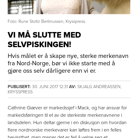
Foto: Rune Stoltz Bertinussen, Krysspress.
VI MÅ SLUTTE MED
SELVPISKINGEN!
Hvis målet er å skape nye, sterke merkenavn
fra Nord-Norge, bør vi ikke starte med å
gjøre oss selv dårligere enn vi er.
PUBLISERT:
30. JUNI 2017 12:31
AV:
SKJALG ANDREASSEN,
KRYSSPRESS
Cathrine Giæver er markedssjef i Mack, og har ansvar for
markedsføringen til et av de sterkeste merkenavnene i
landsdelen. Hun deltar gjerne i en diskusjon om hvordan
flere nordnorske merkevarer kan løftes frem i en felles
bevissthet, men mener det er feil å velge seg et