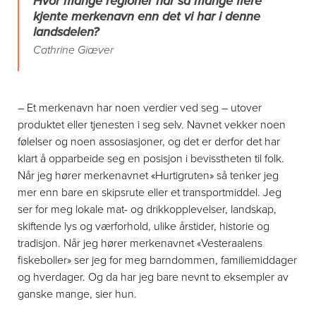
Hvor mange regioner har så mange flere
kjente merkenavn enn det vi har i denne
landsdelen?
Cathrine Giæver
– Et merkenavn har noen verdier ved seg – utover
produktet eller tjenesten i seg selv. Navnet vekker noen
følelser og noen assosiasjoner, og det er derfor det har
klart å opparbeide seg en posisjon i bevisstheten til folk.
Når jeg hører merkenavnet «Hurtigruten» så tenker jeg
mer enn bare en skipsrute eller et transportmiddel. Jeg
ser for meg lokale mat- og drikkopplevelser, landskap,
skiftende lys og værforhold, ulike årstider, historie og
tradisjon. Når jeg hører merkenavnet «Vesteraalens
fiskeboller» ser jeg for meg barndommen, familiemiddager
og hverdager. Og da har jeg bare nevnt to eksempler av
ganske mange, sier hun.