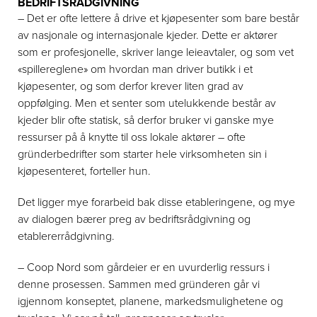
BEDRIFTSRÅDGIVNING
– Det er ofte lettere å drive et kjøpesenter som bare består
av nasjonale og internasjonale kjeder. Dette er aktører
som er profesjonelle, skriver lange leieavtaler, og som vet
«spillereglene» om hvordan man driver butikk i et
kjøpesenter, og som derfor krever liten grad av
oppfølging. Men et senter som utelukkende består av
kjeder blir ofte statisk, så derfor bruker vi ganske mye
ressurser på å knytte til oss lokale aktører – ofte
gründerbedrifter som starter hele virksomheten sin i
kjøpesenteret, forteller hun.
Det ligger mye forarbeid bak disse etableringene, og mye
av dialogen bærer preg av bedriftsrådgivning og
etablererrådgivning.
– Coop Nord som gårdeier er en uvurderlig ressurs i
denne prosessen. Sammen med gründeren går vi
igjennom konseptet, planene, markedsmulighetene og