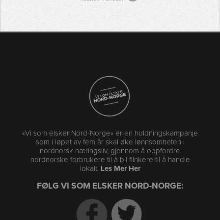
«Vi som elsker Nord-Norge» er en holdningskampanje
som i løpet av fem år skal øke lønnsomheten i
nordnorsk næringsliv, gjennom å oppfordre
nordnorske forbrukere til å bli flinkere til å handle
lokalt.
Les Mer Her
FØLG VI SOM ELSKER NORD-NORGE: