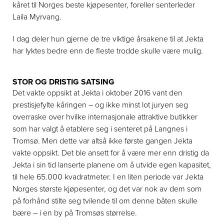
kåret til Norges beste kjøpesenter, foreller senterleder
Laila Myrvang.
I dag deler hun gjerne de tre viktige årsakene til at Jekta
har lyktes bedre enn de fleste trodde skulle være mulig.
STOR OG DRISTIG SATSING
Det vakte oppsikt at Jekta i oktober 2016 vant den
prestisjefylte kåringen – og ikke minst lot juryen seg
overraske over hvilke internasjonale attraktive butikker
som har valgt å etablere seg i senteret på Langnes i
Tromsø. Men dette var altså ikke første gangen Jekta
vakte oppsikt. Det ble ansett for å være mer enn dristig da
Jekta i sin tid lanserte planene om å utvide egen kapasitet,
til hele 65.000 kvadratmeter. I en liten periode var Jekta
Norges største kjøpesenter, og det var nok av dem som
på forhånd stilte seg tvilende til om denne båten skulle
bære – i en by på Tromsøs størrelse.