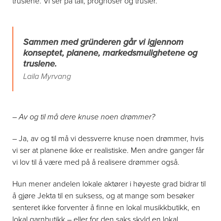
truslene. Vi ser på tall, prognoser og trusler.
Sammen med gründeren går vi igjennom
konseptet, planene, markedsmulighetene og
truslene.
Laila Myrvang
– Av og til må dere knuse noen drømmer?
– Ja, av og til må vi dessverre knuse noen drømmer, hvis
vi ser at planene ikke er realistiske. Men andre ganger får
vi lov til å være med på å realisere drømmer også.
Hun mener andelen lokale aktører i høyeste grad bidrar til
å gjøre Jekta til en suksess, og at mange som besøker
senteret ikke forventer å finne en lokal musikkbutikk, en
lokal garnbutikk – eller for den saks skyld en lokal