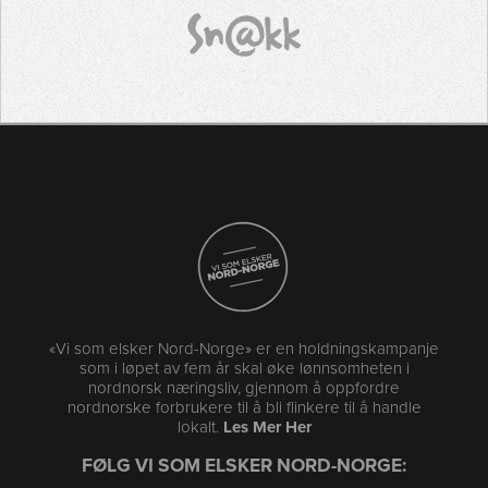
«Vi som elsker Nord-Norge» er en holdningskampanje
som i løpet av fem år skal øke lønnsomheten i
nordnorsk næringsliv, gjennom å oppfordre
nordnorske forbrukere til å bli flinkere til å handle
lokalt.
Les Mer Her
FØLG VI SOM ELSKER NORD-NORGE: