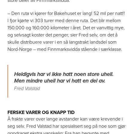
store deler av Finnmarksvidda.
– Den ruta vi kjører for Bakehuset er lang! 52 mil per natt!!
I fjor kjørte vi 303 turer med denne ruta. Det blir mellom
150.000 og 160.000 kilometer i året. Det er vanvittig mye,
og selvsagt koster det penger, sier Fred selv, om det å
skulle distribuere varer i en så langstrakt landsdel som
Nord-Norge – med Finnmarksvidda stående i særklasse.
Heldigvis har vi ikke hatt noen store uhell.
Men mindre uhell har vi hatt en del av.
Fred Valstad
FERSKE VARER OG KNAPP TID
Å frakte varer over lange avstander kan være krevende i
seg selv. Fred Valstad har spesialisert seg på noe som gjør
oppdraget ekstra vanskelig: Fra han begynte med