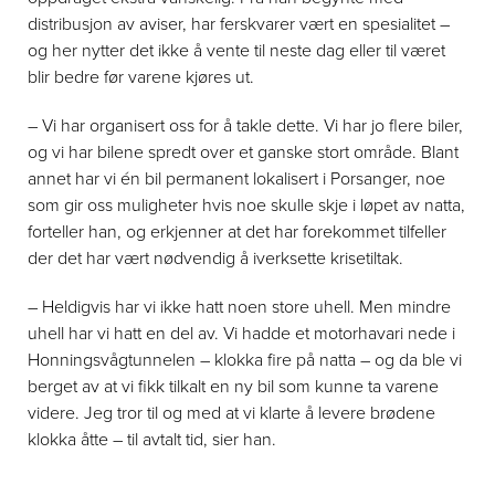
distribusjon av aviser, har ferskvarer vært en spesialitet –
og her nytter det ikke å vente til neste dag eller til været
blir bedre før varene kjøres ut.
– Vi har organisert oss for å takle dette. Vi har jo flere biler,
og vi har bilene spredt over et ganske stort område. Blant
annet har vi én bil permanent lokalisert i Porsanger, noe
som gir oss muligheter hvis noe skulle skje i løpet av natta,
forteller han, og erkjenner at det har forekommet tilfeller
der det har vært nødvendig å iverksette krisetiltak.
– Heldigvis har vi ikke hatt noen store uhell. Men mindre
uhell har vi hatt en del av. Vi hadde et motorhavari nede i
Honningsvågtunnelen – klokka fire på natta – og da ble vi
berget av at vi fikk tilkalt en ny bil som kunne ta varene
videre. Jeg tror til og med at vi klarte å levere brødene
klokka åtte – til avtalt tid, sier han.