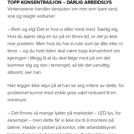
TOPP KONSENTRASJON – DÅRLIG ARBEIDSLYS
Vinterveiene handler dessuten om mer enn bare vind,
snø og islagte veibaner.
– Rein og elg! Det er hva vi sliter mest med. Særlig elg.
Hvis du kjører deg en tur på en times tid, er det jo ikke
noe problem. Men hvis du har ei rute som tar åtte eller ni
timer – og du hele tiden skal være topp konsentrert om
kjøringen i tillegg til at du skal følge med på om det
kommer elg og rein i terrenget, så blir det vanvittig
slitsomt, sier han.
Han legger ikke skjul på at han lar seg irritere av dette, for
problemet kunne med enkle grep vært redusert til en
minimum.
– Det finnes så mange lykter på markedet – LED-lys, for
eksempel – men dette får vi ikke lov til å montere på
bilene. Hadde vi jobbet på kontor, ville arbeidstilsynet