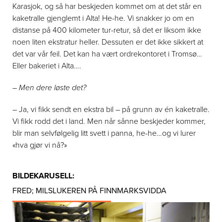
Karasjok, og så har beskjeden kommet om at det står en
kaketralle gjenglemt i Alta! He-he. Vi snakker jo om en
distanse på 400 kilometer tur-retur, så det er liksom ikke
noen liten ekstratur heller. Dessuten er det ikke sikkert at
det var vår feil. Det kan ha vært ordrekontoret i Tromsø…
Eller bakeriet i Alta….
– Men dere løste det?
– Ja, vi fikk sendt en ekstra bil – på grunn av én kaketralle.
Vi fikk rodd det i land. Men når sånne beskjeder kommer,
blir man selvfølgelig litt svett i panna, he-he…og vi lurer
«hva gjør vi nå?»
BILDEKARUSELL:
FRED; MILSLUKEREN PÅ FINNMARKSVIDDA