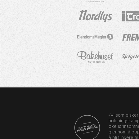
«Vi som elske
holdningskampa
øke lønnsomhet
gjennom å oppf
å bli flinkere ti