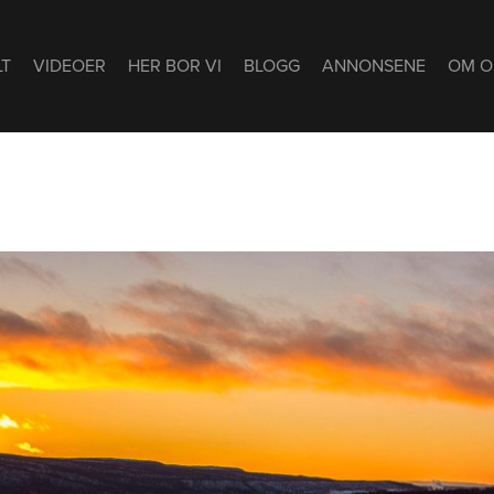
LT
VIDEOER
HER BOR VI
BLOGG
ANNONSENE
OM O