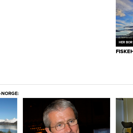
HER BOR 
FISKE
-NORGE: