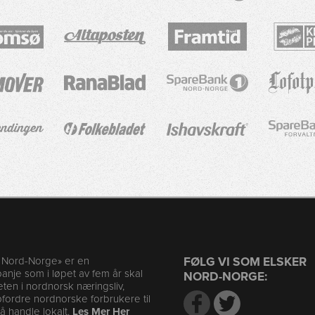
r Nord-Norge» er en
FØLG VI SOM ELSKER
nje som i løpet av fem år skal
NORD-NORGE:
en i nordnorsk næringsliv,
ordre nordnorske forbrukere til
l å handle lokalt.
Les Mer Her