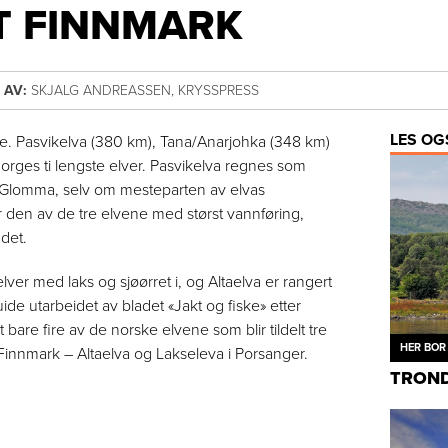
T FINNMARK
0
AV:
SKJALG ANDREASSEN, KRYSSPRESS
LES OG
ge. Pasvikelva (380 km), Tana/Anarjohka (348 km)
Norges ti lengste elver. Pasvikelva regnes som
k Glomma, selv om mesteparten av elvas
er den av de tre elvene med størst vannføring,
det.
lver med laks og sjøørret i, og Altaelva er rangert
de utarbeidet av bladet «Jakt og fiske» etter
bare fire av de norske elvene som blir tildelt tre
HER BOR 
 i Finnmark – Altaelva og Lakseleva i Porsanger.
TROND