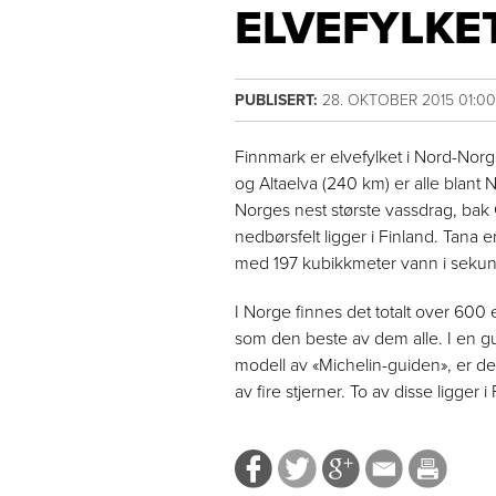
ELVEFYLKE
PUBLISERT:
28. OKTOBER 2015 01:0
Finnmark er elvefylket i Nord-Nor
og Altaelva (240 km) er alle blant 
Norges nest største vassdrag, ba
nedbørsfelt ligger i Finland. Tana 
med 197 kubikkmeter vann i sekun
I Norge finnes det totalt over 600 e
som den beste av dem alle. I en gui
modell av «Michelin-guiden», er det 
av fire stjerner. To av disse ligger